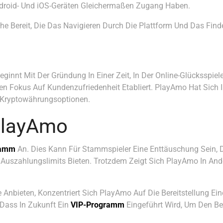
Android- Und iOS-Geräten Gleichermaßen Zugang Haben.
he Bereit, Die Das Navigieren Durch Die Plattform Und Das Finde
eginnt Mit Der Gründung In Einer Zeit, In Der Online-Glücksspie
nen Fokus Auf Kundenzufriedenheit Etabliert. PlayAmo Hat Sich
d Kryptowährungsoptionen.
PlayAmo
ramm
An. Dies Kann Für Stammspieler Eine Enttäuschung Sein, 
e Auszahlungslimits Bieten. Trotzdem Zeigt Sich PlayAmo In A
nbieten, Konzentriert Sich PlayAmo Auf Die Bereitstellung Ein
 Dass In Zukunft Ein
VIP-Programm
Eingeführt Wird, Um Den Be