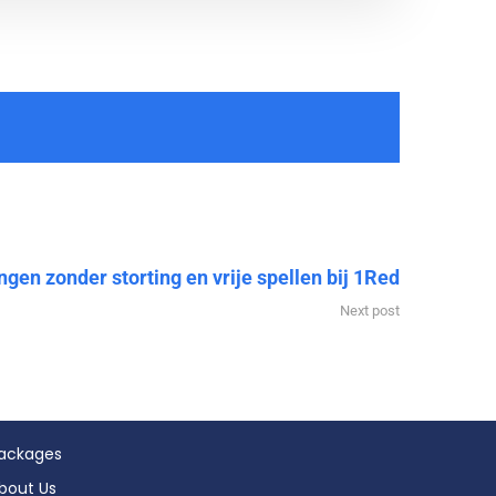
gen zonder storting en vrije spellen bij 1Red
Next post
ackages
bout Us