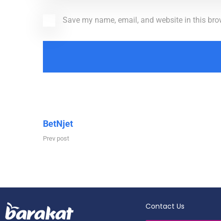
Save my name, email, and website in this bro
BetNjet
Prev post
Contact Us