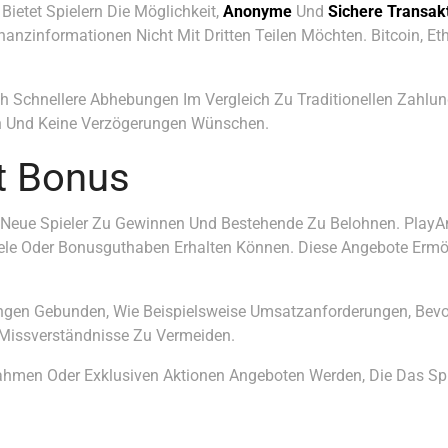
ietet Spielern Die Möglichkeit,
Anonyme
Und
Sichere Transak
Finanzinformationen Nicht Mit Dritten Teilen Möchten. Bitcoin,
Schnellere Abhebungen Im Vergleich Zu Traditionellen Zahlung
ten Und Keine Verzögerungen Wünschen.
t Bonus
t, Neue Spieler Zu Gewinnen Und Bestehende Zu Belohnen. PlayA
iele Oder Bonusguthaben Erhalten Können. Diese Angebote Ermög
ungen Gebunden, Wie Beispielsweise Umsatzanforderungen, Bevo
 Missverständnisse Zu Vermeiden.
ahmen Oder Exklusiven Aktionen Angeboten Werden, Die Das Spi