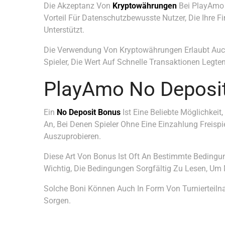
Die Akzeptanz Von
Kryptowährungen
Bei PlayAmo B
Vorteil Für Datenschutzbewusste Nutzer, Die Ihre 
Unterstützt.
Die Verwendung Von Kryptowährungen Erlaubt Auch 
Spieler, Die Wert Auf Schnelle Transaktionen Leg
PlayAmo No Deposi
Ein
No Deposit Bonus
Ist Eine Beliebte Möglichkei
An, Bei Denen Spieler Ohne Eine Einzahlung Freisp
Auszuprobieren.
Diese Art Von Bonus Ist Oft An Bestimmte Beding
Wichtig, Die Bedingungen Sorgfältig Zu Lesen, Um
Solche Boni Können Auch In Form Von Turnierteiln
Sorgen.