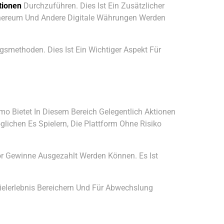
tionen
Durchzuführen. Dies Ist Ein Zusätzlicher
 Ethereum Und Andere Digitale Währungen Werden
smethoden. Dies Ist Ein Wichtiger Aspekt Für
mo Bietet In Diesem Bereich Gelegentlich Aktionen
lichen Es Spielern, Die Plattform Ohne Risiko
r Gewinne Ausgezahlt Werden Können. Es Ist
elerlebnis Bereichern Und Für Abwechslung