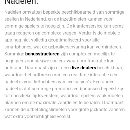
Nadelen:
Nadelen omvatten beperkte beschikbaarheid van sommige
spellen in Nederland, en de inzetlimieten kunnen voor
sommige spelers te hoog zijn. De klantenservice kan soms
traag reageren op complexe vragen. Verder is de mobiele
app nog niet volledig geoptimaliseerd voor alle
smartphones, wat de gebruikerservaring kan verminderen.
Sommige
bonusstructuren
zijn complex en moeilijk te
begrijpen voor nieuwe spelers, waardoor frustratie kan
ontstaan. Daarnaast zijn er geen
live dealers
beschikbaar,
waardoor het ontbreken van een real-time interactie een
nadeel is voor liefhebbers van live casino’s. Een ander
nadeel is dat sommige promoties en bonussen beperkt zijn
tot specifieke tijdsvensters, waardoor spelers vaak moeten
plannen om de maximale voordelen te behalen. Daarnaast
kunnen de uitbetalingslimieten voor grote jackpots variëren,
wat extra voorzichtigheid vereist.