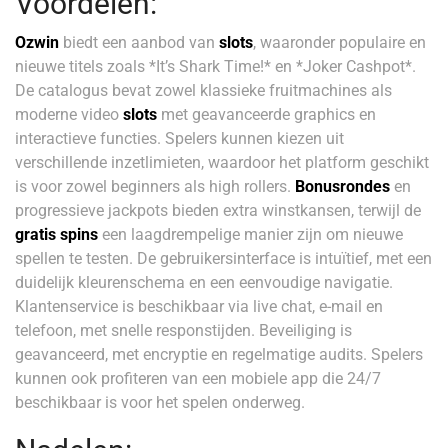
Voordelen:
Ozwin
biedt een aanbod van
slots
, waaronder populaire en
nieuwe titels zoals *It’s Shark Time!* en *Joker Cashpot*.
De catalogus bevat zowel klassieke fruitmachines als
moderne video
slots
met geavanceerde graphics en
interactieve functies. Spelers kunnen kiezen uit
verschillende inzetlimieten, waardoor het platform geschikt
is voor zowel beginners als high rollers.
Bonusrondes
en
progressieve jackpots bieden extra winstkansen, terwijl de
gratis spins
een laagdrempelige manier zijn om nieuwe
spellen te testen. De gebruikersinterface is intuïtief, met een
duidelijk kleurenschema en een eenvoudige navigatie.
Klantenservice is beschikbaar via live chat, e-mail en
telefoon, met snelle responstijden. Beveiliging is
geavanceerd, met encryptie en regelmatige audits. Spelers
kunnen ook profiteren van een mobiele app die 24/7
beschikbaar is voor het spelen onderweg.