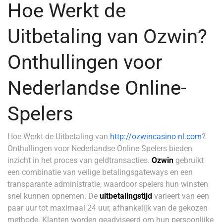
Hoe Werkt de
Uitbetaling van Ozwin?
Onthullingen voor
Nederlandse Online-
Spelers
Hoe Werkt de Uitbetaling van
http://ozwincasino-nl.com
?
Onthullingen voor Nederlandse Online-Spelers bieden
inzicht in het proces van geldtransacties.
Ozwin
gebruikt
een combinatie van veilige betalingsgateways en een
transparante administratie, waardoor spelers hun winsten
snel kunnen opnemen. De
uitbetalingstijd
varieert van een
paar uur tot maximaal 24 uur, afhankelijk van de gekozen
methode. Klanten worden geadviseerd om hun persoonlijke