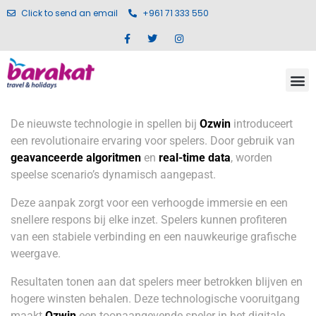
De nieuwste
Click to send an email
+961 71 333 550
technologie in spellen
bij Ozwin
De nieuwste technologie in spellen bij
Ozwin
introduceert
een revolutionaire ervaring voor spelers. Door gebruik van
geavanceerde algoritmen
en
real-time data
, worden
speelse scenario’s dynamisch aangepast.
Deze aanpak zorgt voor een verhoogde immersie en een
snellere respons bij elke inzet. Spelers kunnen profiteren
van een stabiele verbinding en een nauwkeurige grafische
weergave.
Resultaten tonen aan dat spelers meer betrokken blijven en
hogere winsten behalen. Deze technologische vooruitgang
maakt
Ozwin
een toonaangevende speler in het digitale