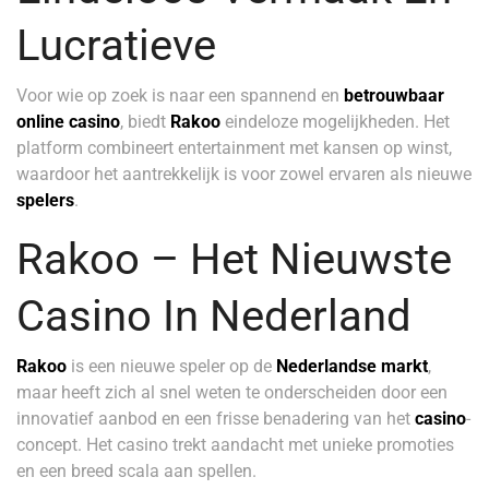
Lucratieve
Voor wie op zoek is naar een spannend en
betrouwbaar
online casino
, biedt
Rakoo
eindeloze mogelijkheden. Het
platform combineert entertainment met kansen op winst,
waardoor het aantrekkelijk is voor zowel ervaren als nieuwe
spelers
.
Rakoo – Het Nieuwste
Casino In Nederland
Rakoo
is een nieuwe speler op de
Nederlandse markt
,
maar heeft zich al snel weten te onderscheiden door een
innovatief aanbod en een frisse benadering van het
casino
-
concept. Het casino trekt aandacht met unieke promoties
en een breed scala aan spellen.