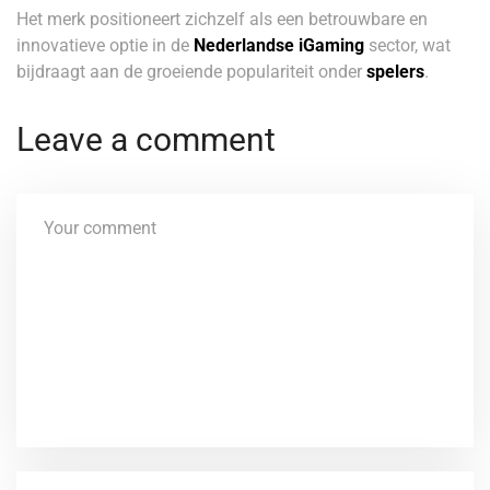
Het merk positioneert zichzelf als een betrouwbare en
innovatieve optie in de
Nederlandse iGaming
sector, wat
bijdraagt aan de groeiende populariteit onder
spelers
.
Leave a comment