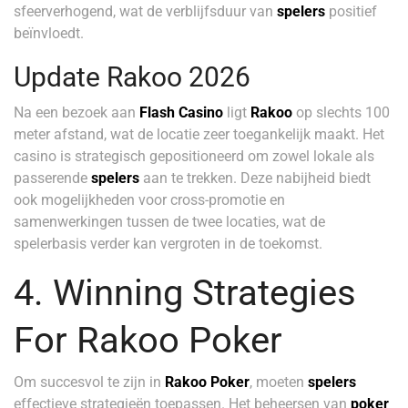
sfeerverhogend, wat de verblijfsduur van
spelers
positief
beïnvloedt.
Update Rakoo 2026
Na een bezoek aan
Flash Casino
ligt
Rakoo
op slechts 100
meter afstand, wat de locatie zeer toegankelijk maakt. Het
casino is strategisch gepositioneerd om zowel lokale als
passerende
spelers
aan te trekken. Deze nabijheid biedt
ook mogelijkheden voor cross-promotie en
samenwerkingen tussen de twee locaties, wat de
spelerbasis verder kan vergroten in de toekomst.
4. Winning Strategies
For Rakoo Poker
Om succesvol te zijn in
Rakoo Poker
, moeten
spelers
effectieve strategieën toepassen. Het beheersen van
poker