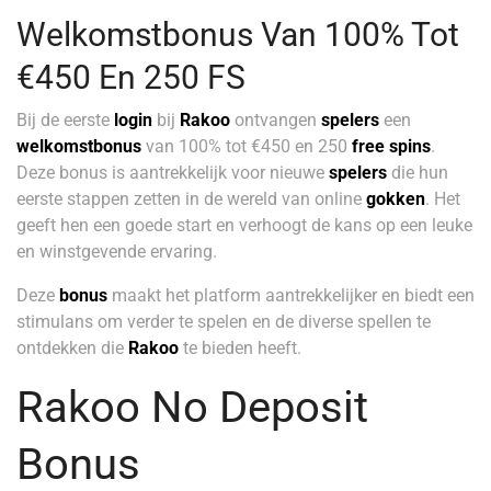
Welkomstbonus Van 100% Tot
€450 En 250 FS
Bij de eerste
login
bij
Rakoo
ontvangen
spelers
een
welkomstbonus
van 100% tot €450 en 250
free spins
.
Deze bonus is aantrekkelijk voor nieuwe
spelers
die hun
eerste stappen zetten in de wereld van online
gokken
. Het
geeft hen een goede start en verhoogt de kans op een leuke
en winstgevende ervaring.
Deze
bonus
maakt het platform aantrekkelijker en biedt een
stimulans om verder te spelen en de diverse spellen te
ontdekken die
Rakoo
te bieden heeft.
Rakoo No Deposit
Bonus