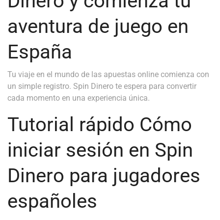
Dinero y comienza tu
aventura de juego en
España
Tu viaje en el mundo de las apuestas online comienza con
un simple registro. Spin Dinero te espera para convertir
cada momento en una experiencia única.
Tutorial rápido Cómo
iniciar sesión en Spin
Dinero para jugadores
españoles