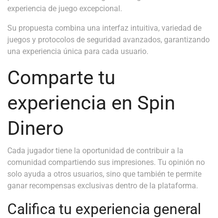
experiencia de juego excepcional.
Su propuesta combina una interfaz intuitiva, variedad de
juegos y protocolos de seguridad avanzados, garantizando
una experiencia única para cada usuario.
Comparte tu
experiencia en Spin
Dinero
Cada jugador tiene la oportunidad de contribuir a la
comunidad compartiendo sus impresiones. Tu opinión no
solo ayuda a otros usuarios, sino que también te permite
ganar recompensas exclusivas dentro de la plataforma.
Califica tu experiencia general