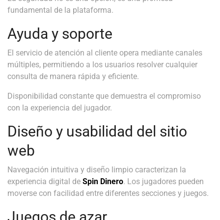
fundamental de la plataforma.
Ayuda y soporte
El servicio de atención al cliente opera mediante canales
múltiples, permitiendo a los usuarios resolver cualquier
consulta de manera rápida y eficiente.
Disponibilidad constante que demuestra el compromiso
con la experiencia del jugador.
Diseño y usabilidad del sitio
web
Navegación intuitiva y diseño limpio caracterizan la
experiencia digital de
Spin Dinero
. Los jugadores pueden
moverse con facilidad entre diferentes secciones y juegos.
Juegos de azar