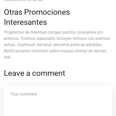
Otras Promociones
Interesantes
Programas de fidelidad otorgan puntos canjeables por
premios. Eventos especiales incluyen torneos con premios
extras. Cashback semanal devuelve parte de pérdidas.
Notificaciones informan sobre nuevas ofertas en tiempo
real.
Leave a comment