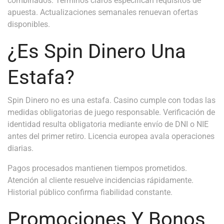
combinados. Términos claros especifican requisitos de
apuesta. Actualizaciones semanales renuevan ofertas
disponibles.
¿Es Spin Dinero Una
Estafa?
Spin Dinero no es una estafa. Casino cumple con todas las
medidas obligatorias de juego responsable. Verificación de
identidad resulta obligatoria mediante envío de DNI o NIE
antes del primer retiro. Licencia europea avala operaciones
diarias.
Pagos procesados mantienen tiempos prometidos.
Atención al cliente resuelve incidencias rápidamente.
Historial público confirma fiabilidad constante.
Promociones Y Bonos