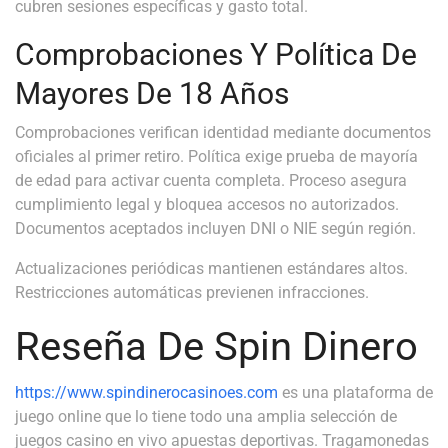
cubren sesiones específicas y gasto total.
Comprobaciones Y Política De
Mayores De 18 Años
Comprobaciones verifican identidad mediante documentos
oficiales al primer retiro. Política exige prueba de mayoría
de edad para activar cuenta completa. Proceso asegura
cumplimiento legal y bloquea accesos no autorizados.
Documentos aceptados incluyen DNI o NIE según región.
Actualizaciones periódicas mantienen estándares altos.
Restricciones automáticas previenen infracciones.
Reseña De Spin Dinero
https://www.spindinerocasinoes.com
es una plataforma de
juego online que lo tiene todo una amplia selección de
juegos casino en vivo apuestas deportivas. Tragamonedas