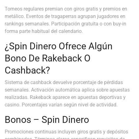
Torneos regulares premian con giros gratis y premios en
metálico. Eventos de tragaperras agrupan jugadores en
rankings semanales. Participación gratuita o con buy-in
forma parte habitual del calendario.
¿Spin Dinero Ofrece Algún
Bono De Rakeback O
Cashback?
Sistema de cashback devuelve porcentaje de pérdidas
semanales. Activación automática aplica sobre apuestas
realizadas. Rakeback aparece en apuestas deportivas y
casino. Porcentajes varían según nivel de actividad.
Bonos – Spin Dinero
Promociones continuas incluyen giros gratis y depósitos